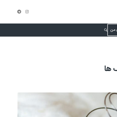
 من
 ها